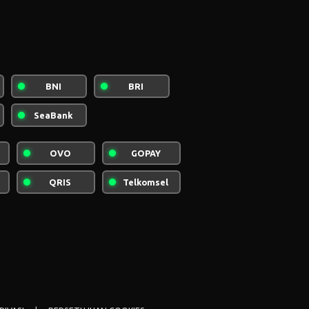
Heist
Goood Heavens
BNI
BRI
SeaBank
OVO
GOPAY
QRIS
Telkomsel
ambda
Temple of Paw