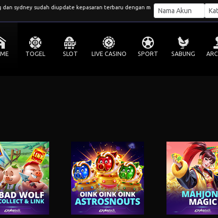
ydney sudah diupdate kepasaran terbaru dengan menggunakan link livedraw
ME
TOGEL
SLOT
LIVE CASINO
SPORT
SABUNG
ARC