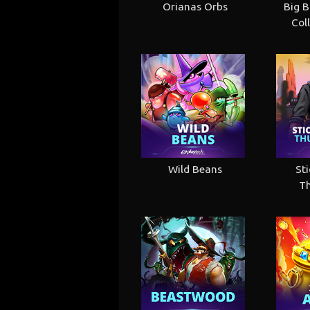
Orianas Orbs
Big B
Col
Wild Beans
St
Th