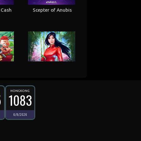
: Cash
Scepter of Anubis
Pigs of
Sakura Fortune Epic
Bloom
HONGKONG
5
1083
6/8/2026