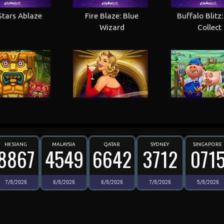
Stars Ablaze
Fire Blaze: Blue
Buffalo Blitz
Wizard
Collect
icons Chaos
Betty Bonkers
Big Bad Wolf: 
Clusters
Steel
HK SIANG
MALAYSIA
QATAR
SYDNEY
SINGAPORE
8867
4549
6642
3712
071
7/8/2026
6/8/2026
6/8/2026
7/8/2026
5/8/2026