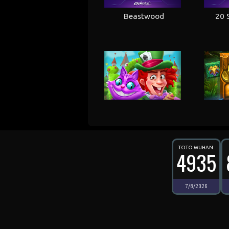
Beastwood
20 
Adventures Beyond
Azt
Wonderland Magical
TOTO WUHAN
4935
Maze
7/8/2026