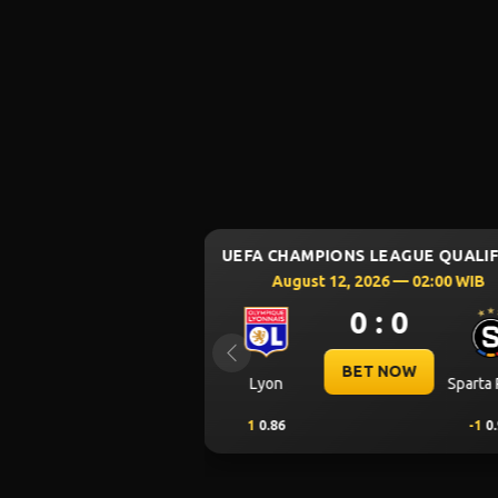
Book of Duat
Brawl
UEFA CHAMPIONS LEAGUE QUALIF
August 11, 2026 — 22:59 WIB
0 : 0
Diamond Rise
Fire
Previous
BET NOW
Union 
Bodo Glimt
Gill
0.75
0.82
-0.75