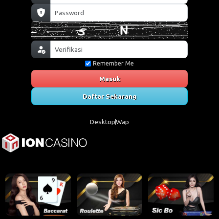
Remember Me
Masuk
Daftar Sekarang
Desktop
Wap