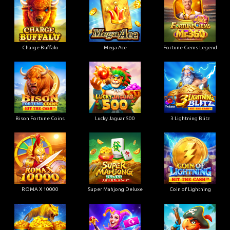
Charge Buffalo
Mega Ace
Fortune Gems Legend
Bison Fortune Coins
Lucky Jaguar 500
3 Lightning Blitz
ROMA X 10000
Super Mahjong Deluxe
Coin of Lightning