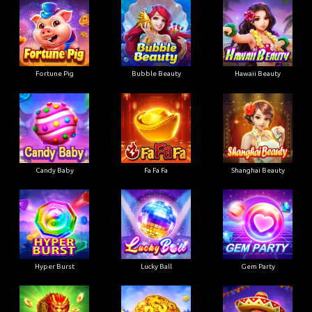
Fortune Pig
Bubble Beauty
Hawaii Beauty
Candy Baby
Fa Fa Fa
Shanghai Beauty
Hyper Burst
Lucky Ball
Gem Party