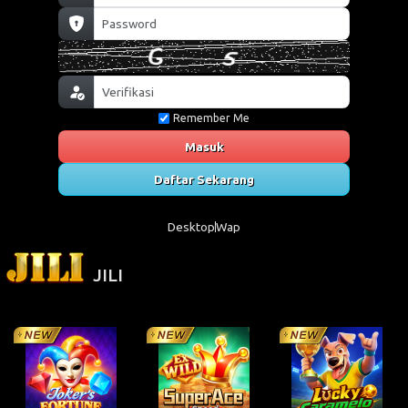
Remember Me
Masuk
Daftar Sekarang
Desktop
Wap
JILI