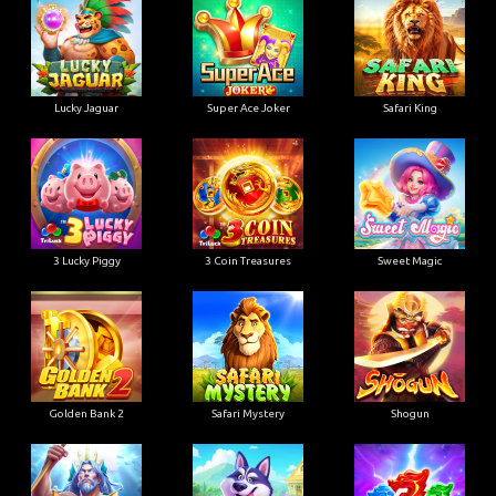
Lucky Jaguar
Super Ace Joker
Safari King
3 Lucky Piggy
3 Coin Treasures
Sweet Magic
Golden Bank 2
Safari Mystery
Shogun