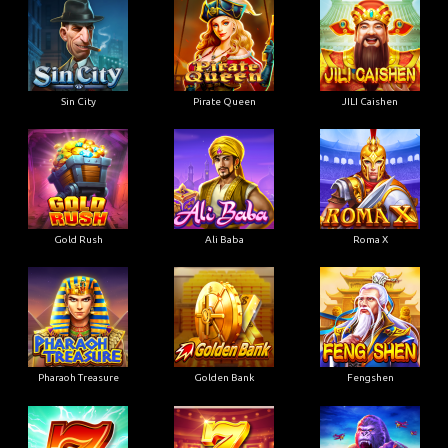
Sin City
Pirate Queen
JILI Caishen
Gold Rush
Ali Baba
Roma X
Pharaoh Treasure
Golden Bank
Fengshen