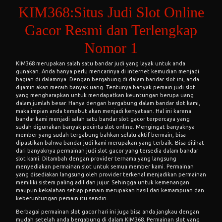
KIM368:Situs Judi Slot Online
Gacor Resmi dan Terlengkap
Nomor 1
KIM368 merupakan salah satu bandar judi yang layak untuk anda
gunakan. Anda hanya perlu mencarinya di internet kemudian menjadi
bagian di dalamnya. Dengan bergabung di dalam bandar slot ini, anda
dijamin akan meraih banyak uang. Tentunya banyak pemain judi slot
yang mengharapkan untuk mendapatkan keuntungan berupa uang
dalam jumlah besar. Hanya dengan bergabung dalam bandar slot kami,
maka impian anda tersebut akan menjadi kenyataan. Hal ini karena
bandar kami menjadi salah satu bandar slot gacor terpercaya yang
sudah digunakan banyak pecinta slot online. Mengingat banyaknya
member yang sudah tergabung bahkan selalu aktif bermain, bisa
dipastikan bahwa bandar judi kami merupakan yang terbaik. Bisa dilihat
dari banyaknya permainan judi slot gacor yang tersedia dalam bandar
slot kami. Ditambah dengan provider ternama yang langsung
menyediakan permainan slot untuk semua member kami. Permainan
yang disediakan langsung oleh provider terkenal menjadikan permainan
memiliki sistem paling adil dan jujur. Sehingga untuk kemenangan
maupun kekalahan setiap pemain merupakan hasil dari kemampuan dan
keberuntungan pemain itu sendiri.
Berbagai permainan slot gacor hari ini juga bisa anda jangkau dengan
mudah setelah anda bergabung di dalam KIM368. Permainan slot yang