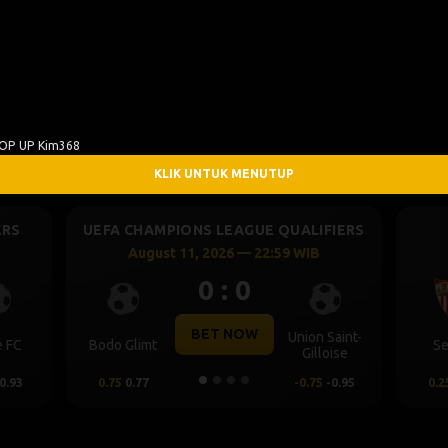
er's Bar Cash
Brooklyn Bootleggers
Eastern Eme
Collect
Megaway
KLIK UNTUK MENUTUP
SPAIN LA LIGA
UEF
August 17, 2026 — 02:30 WIB
0 : 0
 Blaze: Golden
Fire Blaze: Green
Fire Blaze:
Macaque
BET NOW
Wizard
Wizard
Kaira
afe
Celta Vigo
Osasuna
0.72
0.25
0.76
-0.25
-0.86
0.0