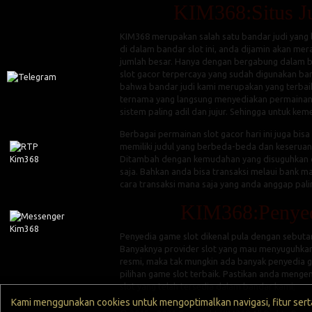
KIM368:Situs Ju
KIM368 merupakan salah satu bandar judi yang 
di dalam bandar slot ini, anda dijamin akan m
jumlah besar. Hanya dengan bergabung dalam ba
slot gacor terpercaya yang sudah digunakan ban
bahwa bandar judi kami merupakan yang terbaik.
ternama yang langsung menyediakan permainan 
sistem paling adil dan jujur. Sehingga untuk 
Macabra Linx
Th
Berbagai permainan slot gacor hari ini juga bi
memiliki judul yang berbeda-beda dan keseruan 
Ditambah dengan kemudahan yang disuguhkan ole
saja. Bahkan anda bisa transaksi melaui bank m
cara transaksi mana saja yang anda anggap pal
KIM368:Penyedi
Penyedia game slot dikenal pula dengan sebuta
Banyaknya provider slot yang mau menyuguhka
resmi, maka tak mungkin ada banyak penyedia 
pilihan game slot terbaik. Pastikan anda mengen
Primal Spirits
Cash
slot yang telah tersedia dalam bandar kami;
Kami menggunakan cookies untuk mengoptimalkan navigasi, fitur serta