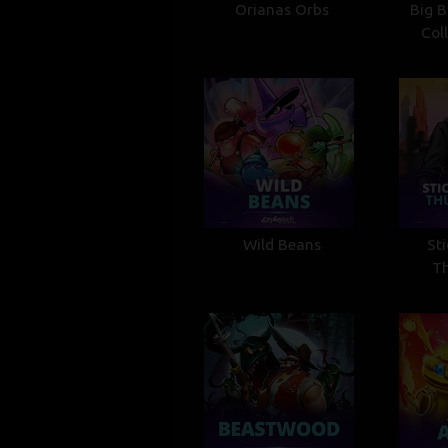
Orianas Orbs
Big B
Col
Wild Beans
St
Th