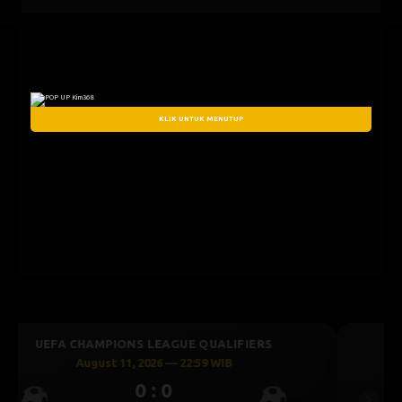
KLIK UNTUK MENUTUP
UEFA CHAMPIONS LEAGUE QUALIFIERS
August 11, 2026 — 22:00 WIB
0 : 0