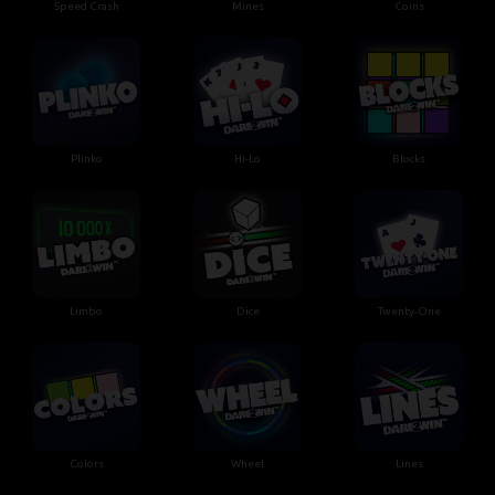
Speed Crash
Mines
Coins
Plinko
Hi-Lo
Blocks
Limbo
Dice
Twenty-One
Colors
Wheel
Lines