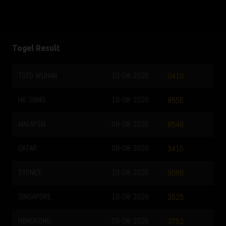
Togel Result
TOTO WUHAN
10-08-2026
0410
HK SIANG
10-08-2026
8556
MALAYSIA
09-08-2026
8548
QATAR
09-08-2026
3415
SYDNEY
10-08-2026
9086
SINGAPORE
10-08-2026
3525
HONGKONG
09-08-2026
3752