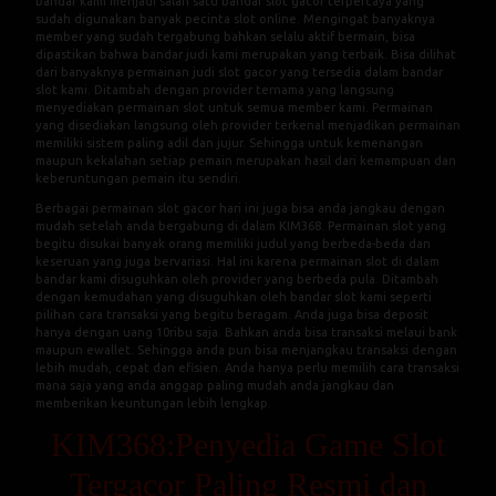
bandar kami menjadi salah satu bandar slot gacor terpercaya yang
sudah digunakan banyak pecinta slot online. Mengingat banyaknya
member yang sudah tergabung bahkan selalu aktif bermain, bisa
dipastikan bahwa bandar judi kami merupakan yang terbaik. Bisa dilihat
dari banyaknya permainan judi slot gacor yang tersedia dalam bandar
slot kami. Ditambah dengan provider ternama yang langsung
menyediakan permainan slot untuk semua member kami. Permainan
yang disediakan langsung oleh provider terkenal menjadikan permainan
memiliki sistem paling adil dan jujur. Sehingga untuk kemenangan
maupun kekalahan setiap pemain merupakan hasil dari kemampuan dan
keberuntungan pemain itu sendiri.
Berbagai permainan slot gacor hari ini juga bisa anda jangkau dengan
mudah setelah anda bergabung di dalam KIM368. Permainan slot yang
begitu disukai banyak orang memiliki judul yang berbeda-beda dan
keseruan yang juga bervariasi. Hal ini karena permainan slot di dalam
bandar kami disuguhkan oleh provider yang berbeda pula. Ditambah
dengan kemudahan yang disuguhkan oleh bandar slot kami seperti
pilihan cara transaksi yang begitu beragam. Anda juga bisa deposit
hanya dengan uang 10ribu saja. Bahkan anda bisa transaksi melaui bank
maupun ewallet. Sehingga anda pun bisa menjangkau transaksi dengan
lebih mudah, cepat dan efisien. Anda hanya perlu memilih cara transaksi
mana saja yang anda anggap paling mudah anda jangkau dan
memberikan keuntungan lebih lengkap.
KIM368:Penyedia Game Slot
Tergacor Paling Resmi dan