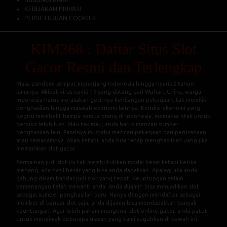
KEBIJAKAN PRIVASI
PERSETUJUAN COOKIES
KIM368 : Daftar Situs Slot
Gacor Resmi dan Terlengkap
Masa pandemi sempat menerjang Indonesia hingga nyaris 2 tahun
lamanya. Akibat virus covid-19 yang datang dari Wuhan, China, warga
Indonesia harus merasakan getirnya kehilangan pekerjaan, tak memiliki
penghasilan hingga masalah ekonomi lainnya. Kondisi ekonomi yang
begitu membelit hampir semua orang di Indonesia, memaksa otak untuk
berpikir lebih luas. Mau tak mau, anda harus mencari sumber
penghasilan lain. Pasalnya mustahil mencari pekerjaan dari perusahaan
atau semacamnya. Akan tetapi, anda bisa tetap menghasilkan uang jika
memainkan slot gacor.
Permainan judi slot ini tak membutuhkan modal besar tetapi ketika
menang, ada hasil besar yang bisa anda dapatkan. Apalagi jika anda
gabung dalam bandar judi slot yang tepat. Keuntungan selain
kemenangan telah menanti anda. Anda dijamin bisa menjadikan slot
sebagai sumber penghasilan baru. Hanya dengan mendaftar sebagai
member di bandar slot saja, anda dijamin bisa mendapatkan banyak
keuntungan. Agar lebih paham mengenai slot online gacor, anda patut
untuk menyimak beberapa ulasan yang kami suguhkan di bawah ini.