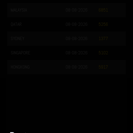
MALAYSIA
08-08-2026
6851
QATAR
08-08-2026
5256
SYDNEY
08-08-2026
1377
SINGAPORE
08-08-2026
5102
HONGKONG
08-08-2026
5917