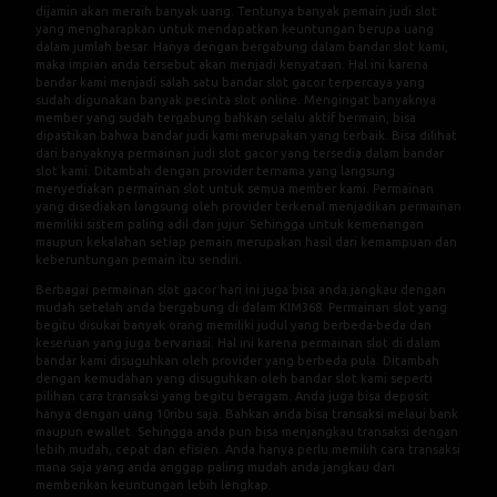
dijamin akan meraih banyak uang. Tentunya banyak pemain judi slot
yang mengharapkan untuk mendapatkan keuntungan berupa uang
dalam jumlah besar. Hanya dengan bergabung dalam bandar slot kami,
maka impian anda tersebut akan menjadi kenyataan. Hal ini karena
bandar kami menjadi salah satu bandar slot gacor terpercaya yang
sudah digunakan banyak pecinta slot online. Mengingat banyaknya
member yang sudah tergabung bahkan selalu aktif bermain, bisa
dipastikan bahwa bandar judi kami merupakan yang terbaik. Bisa dilihat
dari banyaknya permainan judi slot gacor yang tersedia dalam bandar
slot kami. Ditambah dengan provider ternama yang langsung
menyediakan permainan slot untuk semua member kami. Permainan
yang disediakan langsung oleh provider terkenal menjadikan permainan
memiliki sistem paling adil dan jujur. Sehingga untuk kemenangan
maupun kekalahan setiap pemain merupakan hasil dari kemampuan dan
keberuntungan pemain itu sendiri.
Berbagai permainan slot gacor hari ini juga bisa anda jangkau dengan
mudah setelah anda bergabung di dalam KIM368. Permainan slot yang
begitu disukai banyak orang memiliki judul yang berbeda-beda dan
keseruan yang juga bervariasi. Hal ini karena permainan slot di dalam
bandar kami disuguhkan oleh provider yang berbeda pula. Ditambah
dengan kemudahan yang disuguhkan oleh bandar slot kami seperti
pilihan cara transaksi yang begitu beragam. Anda juga bisa deposit
hanya dengan uang 10ribu saja. Bahkan anda bisa transaksi melaui bank
maupun ewallet. Sehingga anda pun bisa menjangkau transaksi dengan
lebih mudah, cepat dan efisien. Anda hanya perlu memilih cara transaksi
mana saja yang anda anggap paling mudah anda jangkau dan
memberikan keuntungan lebih lengkap.