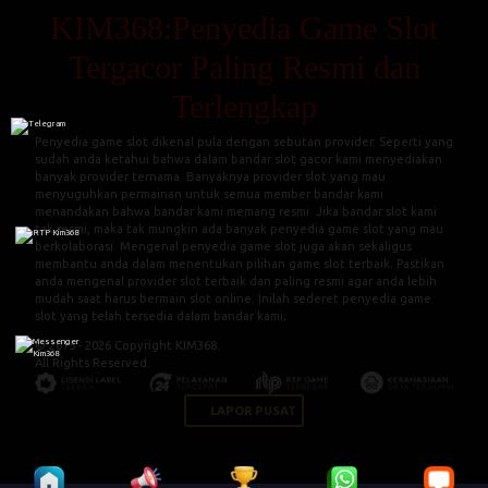
KIM368:Penyedia Game Slot
Tergacor Paling Resmi dan
Terlengkap
Penyedia game slot dikenal pula dengan sebutan provider. Seperti yang
sudah anda ketahui bahwa dalam bandar slot gacor kami menyediakan
banyak provider ternama. Banyaknya provider slot yang mau
menyuguhkan permainan untuk semua member bandar kami
menandakan bahwa bandar kami memang resmi. Jika bandar slot kami
tak resmi, maka tak mungkin ada banyak penyedia game slot yang mau
berkolaborasi. Mengenal penyedia game slot juga akan sekaligus
membantu anda dalam menentukan pilihan game slot terbaik. Pastikan
anda mengenal provider slot terbaik dan paling resmi agar anda lebih
mudah saat harus bermain slot online. Inilah sederet penyedia game
slot yang telah tersedia dalam bandar kami;
© 2015 - 2026 Copyright KIM368.
All Rights Reserved.
LAPOR PUSAT