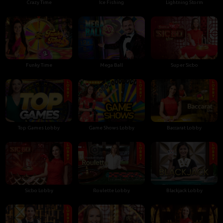
Crazy Time
Ice Fishing
Lightning Storm
Funky Time
Mega Ball
Super Sicbo
Top Games Lobby
Game Shows Lobby
Baccarat Lobby
Sicbo Lobby
Roulette Lobby
Blackjack Lobby